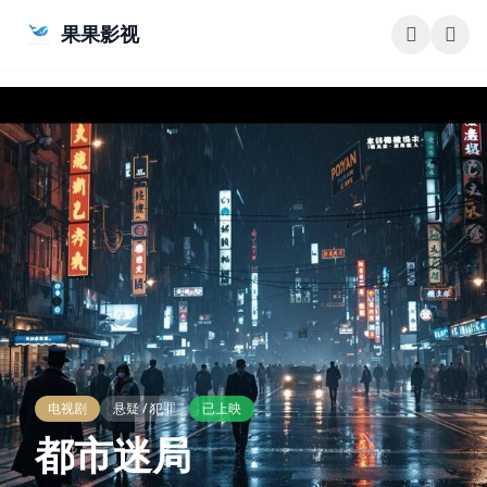
跳过导航
果果影视
电视剧
悬疑 / 犯罪
已上映
都市迷局