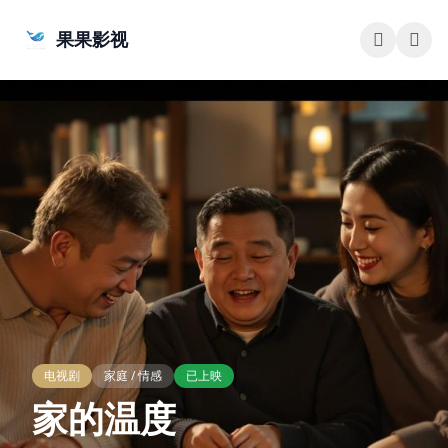
跳过导航
果果影视
电视剧
家庭 / 情感
已上映
家的温度